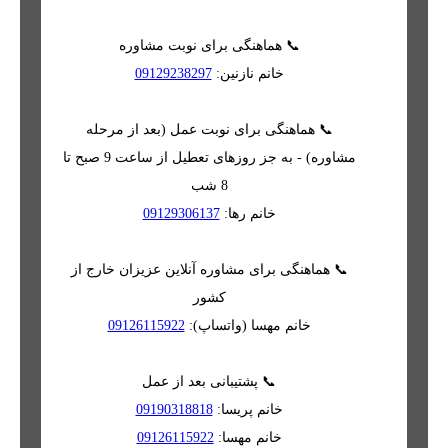
📞 هماهنگی برای نوبت مشاوره
خانم نازنین:
09129238297
📞 هماهنگی برای نوبت عمل (بعد از مرحله
مشاوره) - به جز روزهای تعطیل از ساعت 9 صبح تا
8 شب
خانم رها:
09129306137
📞 هماهنگی برای مشاوره آنلاین عزیزان خارج از
کشور
خانم مهسا (واتساپ):
09126115922
📞 پشتیبانی بعد از عمل
خانم پریسا:
09190318818
خانم مهسا:
09126115922