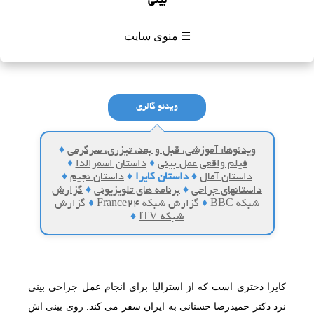
بینی
☰ منوی سایت
ویدئو گالری
ویدئوها: آموزشی، قبل و بعد، تیزری، سرگرمی
♦
فیلم واقعی عمل بینی
♦
داستان اسمرالدا
♦
داستان آمال
♦
داستان کایرا
♦
داستان نجیم
♦
داستانهای جراحی
♦
برنامه های تلویزیونی
♦
گزارش
شبکه BBC
♦
گزارش شبکه France24
♦
گزارش
شبکه ITV
♦
کایرا دختری است که از استرالیا برای انجام عمل جراحی بینی
نزد دکتر حمیدرضا حسنانی به ایران سفر می کند. روی بینی اش