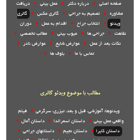
صفحه اصلی
♦
درباره دکتر
♦
عمل بینی
♦
دریافت
مشاوره
♦
تصمیم به جراحی
♦
گالری عکس
♦
گالری
ویدئو
♦
انتخاب جراح
♦
اقدام به عمل
♦
دوران
نقاهت
♦
جراحی ها
♦
عیوب بینی
♦
مطالب تخصصی
♦
نکات بعد از عمل
♦
عوارض شایع
♦
عوارض نادر
♦
تماس با ما
♦
بلوف ها
♦
مطالب با موضوع ویدئو گالری
ویدئوها: آموزشی، قبل و بعد، تیزری، سرگرمی
♦
فیلم
واقعی عمل بینی
♦
داستان اسمرالدا
♦
داستان آمال
♦
داستان کایرا
♦
داستان نجیم
♦
داستانهای جراحی
♦