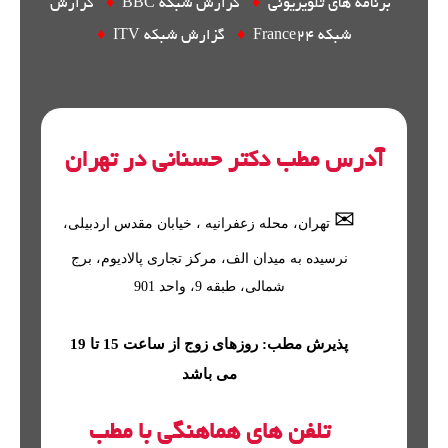
برنامه های تلویزیونی
♦
گزارش شبکه BBC
♦
گزارش
شبکه France24
♦
گزارش شبکه ITV
♦
آدرس مطب دکتر حسنانی در تهران
✉
تهران
، محله
زعفرانیه
، خیابان مقدس اردبیلی،
نرسیده به میدان الف، مرکز تجاری پالادیوم، برج
شمالی، طبقه 9، واحد 901
پذیرش مطب: روزهای زوج از ساعت 15 تا 19
می باشد
تلفن های هماهنگی با مطب