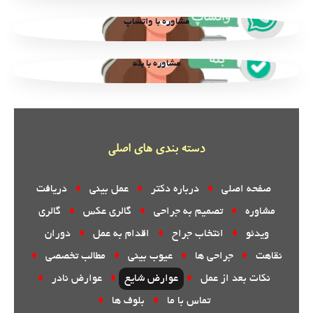
مشاوره با واتساپ
مشاوره با بله
دسته بندی های اصلی
صفحه اصلی
♦
درباره دکتر
♦
عمل بینی
♦
دریافت
مشاوره
♦
تصمیم به جراحی
♦
گالری عکس
♦
گالری
ویدئو
♦
انتخاب جراح
♦
اقدام به عمل
♦
دوران
نقاهت
♦
جراحی ها
♦
عیوب بینی
♦
مطالب تخصصی
♦
نکات بعد از عمل
♦
عوارض شایع
♦
عوارض نادر
♦
تماس با ما
♦
بلوف ها
♦