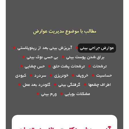
مطالب با موضوع مدیریت عوارض
عوارض جراحی بینی
♦
آبریزش بینی بعد از رینوپلاستی
♦
براق شدن پوست بینی
♦
بی حسی نوک بینی
♦
ترشحات
♦
ترشحات پشت حلق
♦
حس چشایی
♦
حساسیت
♦
خروپف
♦
خونریزی
♦
سردرد
♦
کبودی
اطراف چشمها
♦
گرفتگی بینی
♦
گلودرد بعد عمل
♦
مشکلات بویایی
♦
ورم بینی
♦