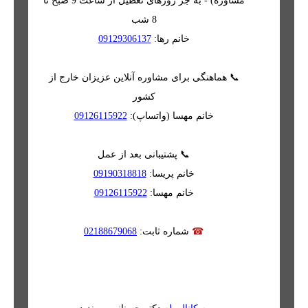
مشاوره) - به جز روزهای تعطیل از ساعت 9 صبح تا
8 شب
خانم رها:
09129306137
📞 هماهنگی برای مشاوره آنلاین عزیزان خارج از
کشور
خانم مهسا (واتساپ):
09126115922
📞 پشتیبانی بعد از عمل
خانم پریسا:
09190318818
خانم مهسا:
09126115922
☎
شماره ثابت:
02188679068