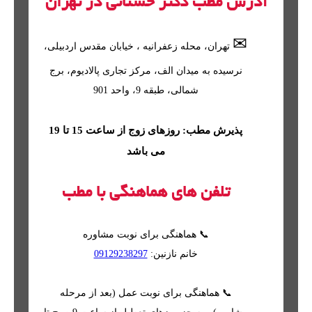
آدرس مطب دکتر حسنانی در تهران
✉
تهران
، محله
زعفرانیه
، خیابان مقدس اردبیلی،
نرسیده به میدان الف، مرکز تجاری پالادیوم، برج
شمالی، طبقه 9، واحد 901
پذیرش مطب: روزهای زوج از ساعت 15 تا 19
می باشد
تلفن های هماهنگی با مطب
📞 هماهنگی برای نوبت مشاوره
خانم نازنین:
09129238297
📞 هماهنگی برای نوبت عمل (بعد از مرحله