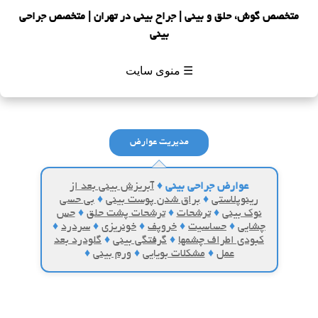
متخصص گوش، حلق و بینی | جراح بینی در تهران | متخصص جراحی
بینی
☰ منوی سایت
مدیریت عوارض
عوارض جراحی بینی
♦
آبریزش بینی بعد از
رینوپلاستی
♦
براق شدن پوست بینی
♦
بی حسی
نوک بینی
♦
ترشحات
♦
ترشحات پشت حلق
♦
حس
چشایی
♦
حساسیت
♦
خروپف
♦
خونریزی
♦
سردرد
♦
کبودی اطراف چشمها
♦
گرفتگی بینی
♦
گلودرد بعد
عمل
♦
مشکلات بویایی
♦
ورم بینی
♦