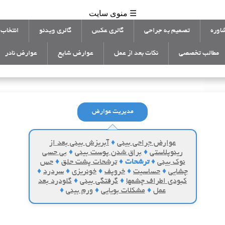
☰ منوی سایت
اوره
تصمیم به جراحی
گالری عکس
گالری ویدئو
انتخاب 
مطالب تخصصی
نکات بعد از عمل
عوارض شایع
عوارض نادر
مدیریت عوارض
عوارض جراحی بینی
♦
آبریزش بینی بعد از
رینوپلاستی
♦
براق شدن پوست بینی
♦
بی حسی
نوک بینی
♦
ترشحات
♦
ترشحات پشت حلق
♦
حس
چشایی
♦
حساسیت
♦
خروپف
♦
خونریزی
♦
سردرد
♦
کبودی اطراف چشمها
♦
گرفتگی بینی
♦
گلودرد بعد
عمل
♦
مشکلات بویایی
♦
ورم بینی
♦