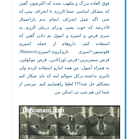
فوق العاده بزرگ و ملتهب شده که اکثرشون گفتن
که مشکل اساسی شما الرژیه تا انحراف بینی،که
حتی اگه عمل انحراف انجام بدم بازاحتمال
50درصد که خوب بشم، وبرای درمان الرژی یه
سری قرص و اسپره و امپول بم دادن گفتن که
استفاده کنم، داروهام از جمله اسپری
فلوسینوز+اسپری نازوکروم+اسپریRhinocort,
قرص سیتیریزین+قرص لوراتادین، قرص موکولین،
به همراه آمپول، من همه اینارو استفاده کردم ولی
تاثیری نداشته.درکل سوالم اینه که باید چیکار کنم
مشکلم حل شه؟؟؟ لطفا راهنماییم کنید. مرسی از
شما.این هم سی تی اسکن من