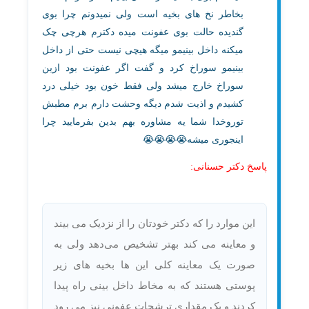
بخاطر نخ های بخیه است ولی نمیدونم چرا بوی
گندیده حالت بوی عفونت میده دکترم هرچی چک
میکنه داخل بینیمو میگه هیچی نیست حتی از داخل
بینیمو سوراخ کرد و گفت اگر عفونت بود ازین
سوراخ خارج میشد ولی فقط خون بود خیلی درد
کشیدم و اذیت شدم دیگه وحشت دارم برم مطبش
توروخدا شما یه مشاوره بهم بدین بفرمایید چرا
اینجوری میشه😭😭😭😭
پاسخ دکتر حسنانی:
این موارد را که دکتر خودتان را از نزدیک می بیند
و معاینه می کند بهتر تشخیص می‌دهد ولی به
صورت یک معاینه کلی این ها بخیه های زیر
پوستی هستند که به مخاط داخل بینی راه پیدا
کردند و یک مقداری ترشحات عفونی نیز می رود