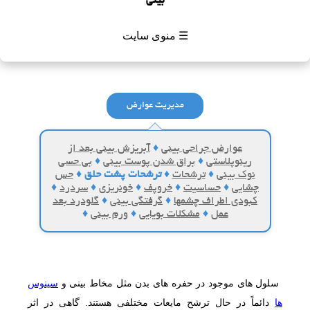
بینی
☰ منوی سایت
مدیریت عوارض
عوارض جراحی بینی
♦
آبریزش بینی بعد از
رینوپلاستی
♦
براق شدن پوست بینی
♦
بی حسی
نوک بینی
♦
ترشحات
♦
ترشحات پشت حلق
♦
حس
چشایی
♦
حساسیت
♦
خروپف
♦
خونریزی
♦
سردرد
♦
کبودی اطراف چشمها
♦
گرفتگی بینی
♦
گلودرد بعد
عمل
♦
مشکلات بویایی
♦
ورم بینی
♦
سلول های موجود در حفره های بدن مثل مخاط بینی و
سینوس
ها
دائماً در حال ترشح مایعات مختلفی هستند. گاهی در اثر