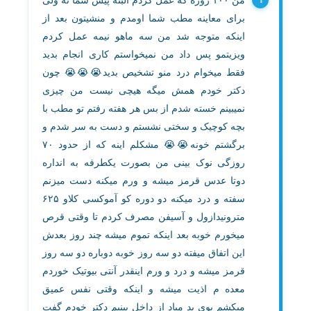
من ۱۰۰ روزه که عمل کردم البته پیش شما نه ولی
برای معاینه مطب شما اومدم و منشیتون بعد از
اینکه متوجه شد من سه ماهو نیمه عمل کردم
ویزیتمو پس داد من نمیخواستم کاری انجام بدید
فقط میخوام درد منو تشخیص بدید😭😭😭 چون
دکتر خودم همش میگه هیچی نیست من چیزی
نمیبینم خسته شدم از بس هر هفته رفتم تو مطب با
بچه کوچیک و سختی نشستم و دست به سر شدم و
برگشتم خونه😭😭 مشکلم اینه که از حدود ۷۰
روزگی نوک بینی من بصورت یکطرفه به انداره
دوتا عدس قرمز میشه و ورم میکنه دست میزنم
سفته و درد میکنه دو دوره کو آموکسی کلاو ۶۲۵
مترونیدازول و آسیفن مصرف کردم تا وقتی قرص
میخورم خوبه بعد اینکه تموم میشه چند روز بعدش
این اتفاق میفته دو سه روز خوبه دوباره دو سه روز
قرمز میشه و درد و ورم اینقدر آنتی بیوتیک خوردم
معده م اذیت میشه و اینکه وقتی نفس عمیق
میکشم بوی بد میاد از داخل بینیم دکتر خودم گفت