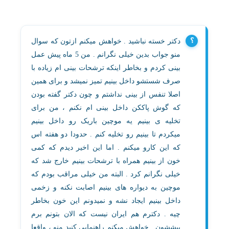
دکتر خسته نباشید . خواهش میکنم ازتون که سوال
منو جواب بدین خیلی نگرانم . من 5 ماه پیش عمل
بینی کردم و بخاطر اینکه ترشحات بینی ام زیاده با
صرف شستشو داخل بینیم تمیز نمیشد و برای همین
اصلا تنفس از بینی نداشتم و چون دکتر گفته بودن
که گوش پاککن داخل بینی ام نکنم ، من برای
تخلیه ی بینیم یه موچین باریک رو داخل بینیم
میکردم تا بینیم رو تخلیه کنم . حدودا دو هفته اس
که این کارو میکنم . اما این اخیر دیدم که کمی
خون از بینیم همراه با ترشحات بینیم خارج شد که
خیلی نگرانم کرد . البته من خیلی مراقب بودم که
موچین به دیواره های بینیم اصابت نکنه و زخمی
داخل بینیم ایجاد نشه و نمیدونم این خون بخاطر
چیه . دکترم هم ایران نیست که الان بتونم برم
پیششون . خواهش میکنم راهنمایی کنید منو ، واقعا