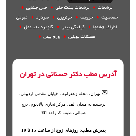
ترشحات
♦
ترشحات پشت حلق
♦
حس چشایی
♦
حساسیت
♦
خروپف
♦
خونریزی
♦
سردرد
♦
کبودی
اطراف چشمها
♦
گرفتگی بینی
♦
گلودرد بعد عمل
♦
مشکلات بویایی
♦
ورم بینی
♦
آدرس مطب دکتر حسنانی در تهران
✉
تهران
، محله
زعفرانیه
، خیابان مقدس اردبیلی،
نرسیده به میدان الف، مرکز تجاری پالادیوم، برج
شمالی، طبقه 9، واحد 901
پذیرش مطب: روزهای زوج از ساعت 15 تا 19