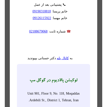
📞 پشتیبانی بعد از عمل
خانم پریسا:
09190318818
خانم مهسا:
09126115922
☎
شماره ثابت:
02188679068
به
کانال بله
دکتر حسنانی بپیوندید
لوکیشن پالادیوم در گوگل مپ
Unit 901, Floor 9, No. 118, Moqaddas
Ardebili St., District 1, Tehran, Iran.