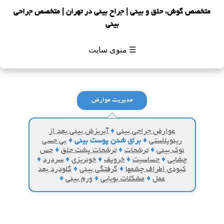
متخصص گوش، حلق و بینی | جراح بینی در تهران | متخصص جراحی
بینی
☰ منوی سایت
مدیریت عوارض
عوارض جراحی بینی
♦
آبریزش بینی بعد از
رینوپلاستی
♦
براق شدن پوست بینی
♦
بی حسی
نوک بینی
♦
ترشحات
♦
ترشحات پشت حلق
♦
حس
چشایی
♦
حساسیت
♦
خروپف
♦
خونریزی
♦
سردرد
♦
کبودی اطراف چشمها
♦
گرفتگی بینی
♦
گلودرد بعد
عمل
♦
مشکلات بویایی
♦
ورم بینی
♦