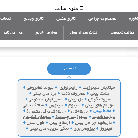
☰ منوی سایت
اوره
تصمیم به جراحی
گالری عکس
گالری ویدئو
انتخاب 
مطالب تخصصی
نکات بعد از عمل
عوارض شایع
عوارض نادر
تخصصی
مبتلایان سینوزیت
♦
راینولوژی
♦
پیوند غضروفی
♦
پشت بینی
♦
غضروف دنده
♦
پره های بینی
♦
غضروف گوش
♦
پل بینی
♦
غضروفهای مصنوعی
♦
سوراخ های بینی
♦
سپتوم
♦
سینوس
♦
شاخک بینی
♦
مخاط بینی
♦
بی هوشی
♦
بی هوشی یا بی حسی؟
♦
دیابت شدید
♦
سینوزیت چیست؟
♦
سوهان کشیدن
♦
تاریخچه جراحی بینی
♦
ارتفاع بینی
♦
طول بینی
♦
فیبروز
♦
پیزوسرجری
♦
تنگی دریچه های بینی
♦