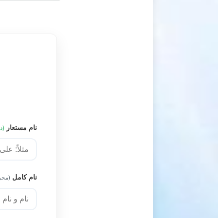
نام مستعار
(د
نام کامل
(محر