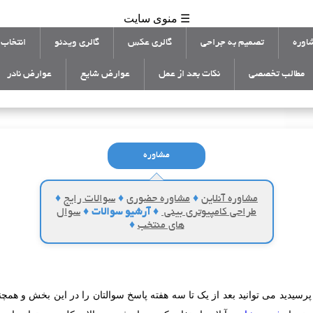
☰ منوی سایت
اوره
تصمیم به جراحی
گالری عکس
گالری ویدئو
انتخاب 
مطالب تخصصی
نکات بعد از عمل
عوارض شایع
عوارض نادر
مشاوره
مشاوره آنلاین
♦
مشاوره حضوری
♦
سوالات رایج
♦
طراحی کامپیوتری بینی
♦
آرشیو سوالات
♦
سوال
های منتخب
♦
سیدید می توانید بعد از یک تا سه هفته پاسخ سوالتان را در این بخش و همچ