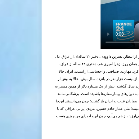
در دل تهران، جایی در مرکز شهر، کلینیکی به نام مریم با نوای پرشور نانسی عجرم پر شده بود از هیاهوی موسیقی و امید؛ فضایی شاد، پرانرژی و لبریز از انتظار. نسرین داوودی، دختر ۲۲ ساله‌ای از عراق، دل
به جراحی زیبایی داده بود و برای این تصمیم بزرگ، راهی ایران شده بود؛ با دلی پر از رؤیا و نگاهی که در آینه به دنبال اعتمادبه‌نفسی تازه می‌گشت. در همان روز، زهرا امیری هم، دختری ۲۳ ساله از عراق،
می‌کرد: مهارت، صداقت، و احساسی از امنیت. ایران حالا
ز بیست هزار نفر در پانزده سال پیش، حالا به بیش از
 سال گذشته، بیش از یک میلیارد دلار از همین مسیر به
به دیوارهای بیمارستان‌ها پاشیده است. پزشکانی مانند
بیماران عرب به ایران بازگشت؛ چون می‌دانستند این‌جا
نند؛ مثل عمار خادم حسین، مردی ایرانی-عراقی که با
‌ارزد؛ باز هم می‌آیم، چون این‌جا، برای من چیزی هست