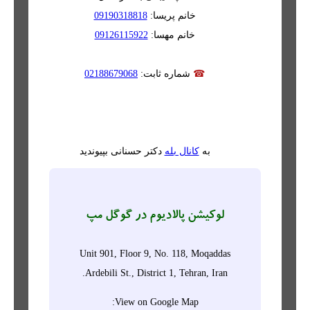
خانم پریسا:
09190318818
خانم مهسا:
09126115922
☎
شماره ثابت:
02188679068
به
کانال بله
دکتر حسنانی بپیوندید
لوکیشن پالادیوم در گوگل مپ
Unit 901, Floor 9, No. 118, Moqaddas
Ardebili St., District 1, Tehran, Iran.
View on Google Map: