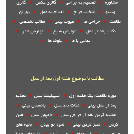
مشاوره
♦
تصمیم به جراحی
♦
گالری عکس
♦
گالری
ویدئو
♦
انتخاب جراح
♦
اقدام به عمل
♦
دوران
نقاهت
♦
جراحی ها
♦
عیوب بینی
♦
مطالب تخصصی
♦
نکات بعد از عمل
♦
عوارض شایع
♦
عوارض نادر
♦
تماس با ما
♦
بلوف ها
♦
مطالب با موضوع هفته اول بعد از عمل
دوره نقاهت: یک هفته اول
♦
اسپیلینت بینی
♦
تغذیه
بعد از عمل بینی
♦
نکات بعد عمل
♦
پانسمان بینی
♦
عطسه کردن بعد از جراحی بینی
♦
تامپون بینی
♦
فین
کردن
♦
تمیز کردن بینی
♦
نحوه خوابیدن
♦
بخیه های