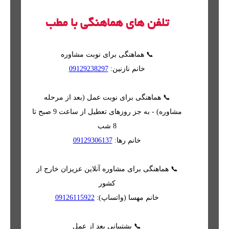
تلفن های هماهنگی با مطب
📞 هماهنگی برای نوبت مشاوره
خانم نازنین:
09129238297
📞 هماهنگی برای نوبت عمل (بعد از مرحله
مشاوره) - به جز روزهای تعطیل از ساعت 9 صبح تا
8 شب
خانم رها:
09129306137
📞 هماهنگی برای مشاوره آنلاین عزیزان خارج از
کشور
خانم مهسا (واتساپ):
09126115922
📞 پشتیبانی بعد از عمل