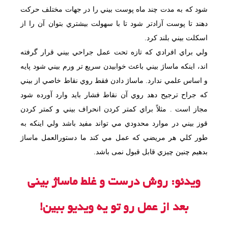
شود كه به مدت چند ماه پوست بيني را در جهات مختلف حركت
دهند تا پوست آزادتر شود تا با سهولت بيشتري بتوان آن را از
اسكلت بيني بلند كرد.
ولي براي افرادي كه تازه تحت عمل جراحي بيني قرار گرفته
اند، اينكه ماساژ بيني باعث خوابيدن سريع تر ورم بيني شود پايه
و اساس علمي ندارد. ماساژ دادن فقط روي نقاط خاصي از بيني
كه جراح ترجيح دهد روي آن نقاط فشار بايد وارد آورده شود
مجاز است . مثلاً براي كمتر كردن انحراف بيني و كمتر كردن
قوز بيني در موارد محدودي مي تواند مفيد باشد ولي اينكه به
طور كلي هر مريضي كه عمل مي كند ما دستورالعمل ماساژ
بدهيم چنين چيزي قابل قبول نمی باشد.
ویدئو: روش درست و غلط ماساژ بینی
بعد از عمل رو تو یه ویدیو ببین!