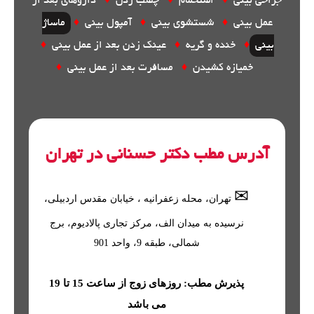
جراحی بینی
♦
استحمام
♦
چسب زدن
♦
داروهای بعد از
عمل بینی
♦
شستشوی بینی
♦
آمپول بینی
♦
ماساژ
بینی
♦
خنده و گریه
♦
عینک زدن بعد از عمل بینی
♦
خمیازه کشیدن
♦
مسافرت بعد از عمل بینی
♦
آدرس مطب دکتر حسنانی در تهران
✉
تهران
، محله
زعفرانیه
، خیابان مقدس اردبیلی،
نرسیده به میدان الف، مرکز تجاری پالادیوم، برج
شمالی، طبقه 9، واحد 901
پذیرش مطب: روزهای زوج از ساعت 15 تا 19
می باشد