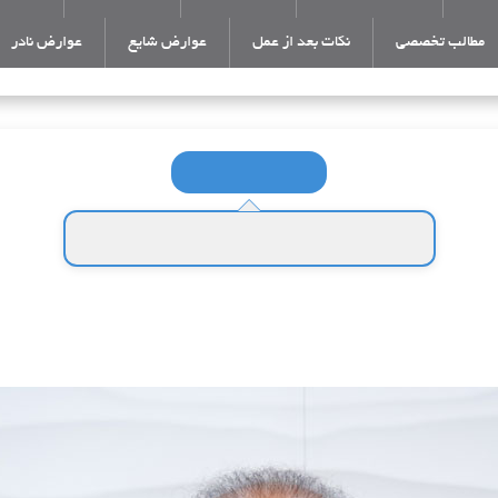
مطالب تخصصی
نکات بعد از عمل
عوارض شایع
عوارض نادر